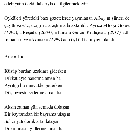
edebiyatın öteki dallarıyla da ilgilenmektedir.
Öyküleri yöredeki bazı gazetelerde yayınlanan
Albay
’ın şiirleri de
çeşitli gazete, dergi ve araştırmada aktarıldı. Ayrıca »Boğa Gölü«
(1995)
, »Reşad«
(2004)
,
»Tamara-Gürcü Kraliçesi«
(2017)
adlı
romanları ve »Avanak«
(1999)
adlı öykü kitabı yayımlandı.
Aman Ha
Küsüp burdan uzaklara giderken
Dikkat eyle hallerine aman ha
Ayrılığı bu minvalde güderken
Düşmeyesin sellerine aman ha
Aksın zaman gün semada dolaşsın
Bir bayramdan bir bayrama ulaşsın
Seher yeli doruklarla dalaşsın
Dokunmasın güllerine aman ha