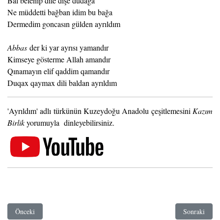
Bal belenip dile dişe dudağa
Ne müddetti bağban idim bu bağa
Dermedim goncasın gülden ayrıldım
Abbas
der ki yar ayrısı yamandır
Kimseye gösterme Allah amandır
Qınamayın elif qaddim qamandır
Duqax qaymax dili baldan ayrıldım
'Ayrıldım' adlı türkünün Kuzeydoğu Anadolu çeşitlemesini
Kazım
Birlik
yorumuyla dinleyebilirsiniz.
Önceki makale: Abadi
Sonraki maka
Önceki
Sonraki