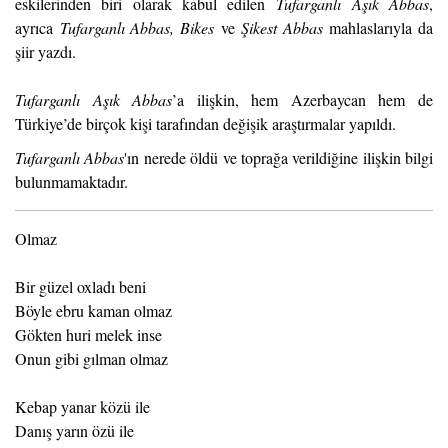
eskilerinden biri olarak kabul edilen
Tufarganlı Aşık Abbas
,
ayrıca
Tufarganlı Abbas, Bikes
ve
Şikest Abbas
mahlaslarıyla da
şiir yazdı.
Tufarganlı Aşık Abbas
’a ilişkin, hem Azerbaycan hem de
Türkiye’de birçok kişi tarafından değişik araştırmalar yapıldı.
Tufarganlı Abbas
'ın nerede öldü ve toprağa verildiğine ilişkin bilgi
bulunmamaktadır.
Olmaz
Bir güzel oxladı beni
Böyle ebru kaman olmaz
Gökten huri melek inse
Onun gibi gılman olmaz
Kebap yanar közü ile
Danış yarın özü ile