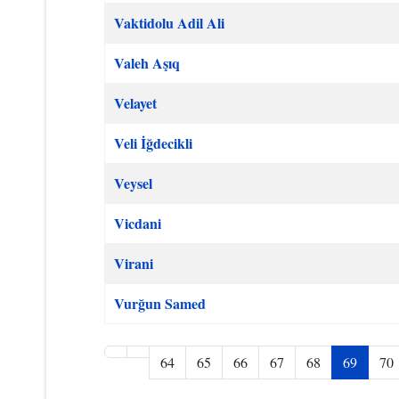
Vaktidolu Adil Ali
Valeh Aşıq
Velayet
Veli İğdecikli
Veysel
Vicdani
Virani
Vurğun Samed
64
65
66
67
68
69
70