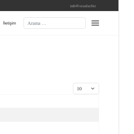
info@ozanlar.biz
Arama
İletişim
Göster #