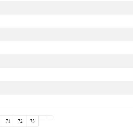
71
72
73