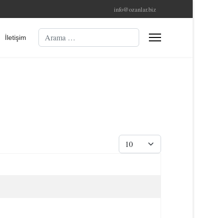
info@ozanlar.biz
Arama
İletişim
Göster #