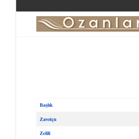
Başlık
Makaleler
Zavotçu
Zelili