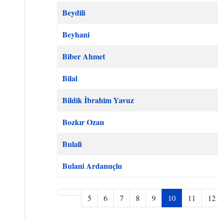
Beydili
Beyhani
Biber Ahmet
Bilal
Bildik İbrahim Yavuz
Bozkır Ozan
Bulali
Bulani Ardanuçlu
5
6
7
8
9
10
11
12