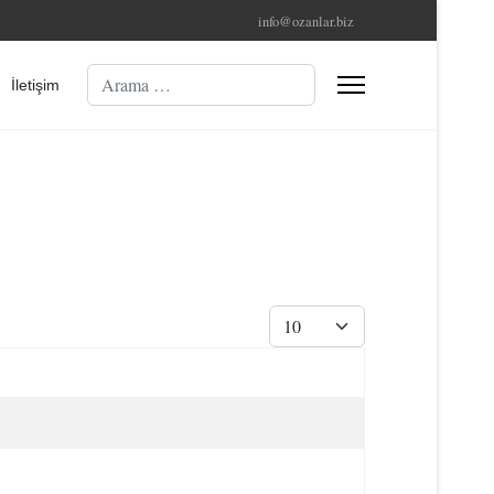
info@ozanlar.biz
Arama
İletişim
Göster #